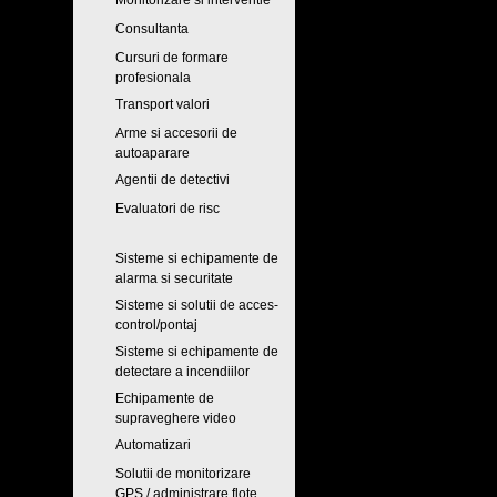
Monitorizare si interventie
Consultanta
Cursuri de formare
profesionala
Transport valori
Arme si accesorii de
autoaparare
Agentii de detectivi
Evaluatori de risc
Sisteme si echipamente de
alarma si securitate
Sisteme si solutii de acces-
control/pontaj
Sisteme si echipamente de
detectare a incendiilor
Echipamente de
supraveghere video
Automatizari
Solutii de monitorizare
GPS / administrare flote