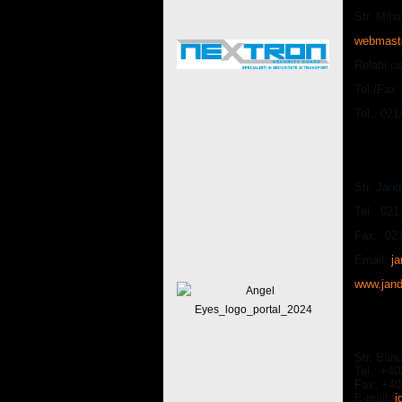
Str. Miha
webmaste
Relatii cu
Tel./Fax
Tel.: 021
Inspect
Str. Jand
Tel.: 02
Fax: 021
Email:
j
www.jand
Inspect
Str. Banu
Tel.: +4
Fax: +4
E-mail:
i