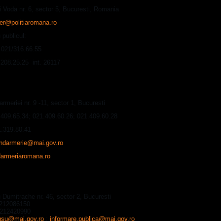
i Voda nr. 6, sector 5, Bucuresti, Romania
r@politiaromana.ro
 publicul:
: 021/316.66.55
/208.25.25 int. 26117
oratul General al Jandarmeriei Romane
armeriei nr. 9 -11, sector 1, Bucuresti
1.409.65.34; 021.409.60.26; 021.409.60.28
.319.80.41
andarmerie@mai.gov.ro
armeriaromana.ro
oratul General pentru Situatii de Urgenta - IGSU
 Dumitrache nr. 46, sector 2, Bucuresti
0212086150
0212420990
gsu@mai.gov.ro
;
informare.publica@mai.gov.ro