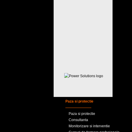
Paza si protectie
----------------------
Paza si protectie
Consultanta
Monitorizare si interventie