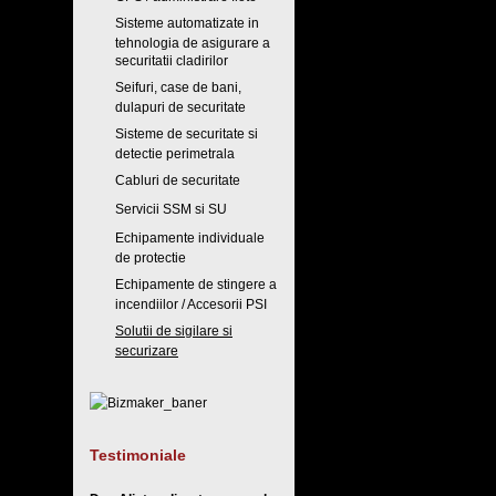
Sisteme automatizate in
tehnologia de asigurare a
securitatii cladirilor
Seifuri, case de bani,
dulapuri de securitate
Sisteme de securitate si
detectie perimetrala
Cabluri de securitate
Servicii SSM si SU
Echipamente individuale
de protectie
Echipamente de stingere a
incendiilor / Accesorii PSI
Solutii de sigilare si
securizare
Testimoniale