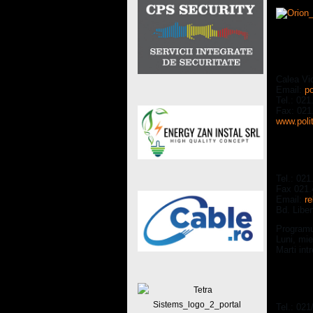
Directi
Calea Vic
Email:
po
Tel.: 021
Fax: 021
www.polit
Servici
Tel.: 021
Fax 021.
Email:
re
Bd. Liber
Programul
Luni, mie
Marti int
Inspect
Tel.: 021