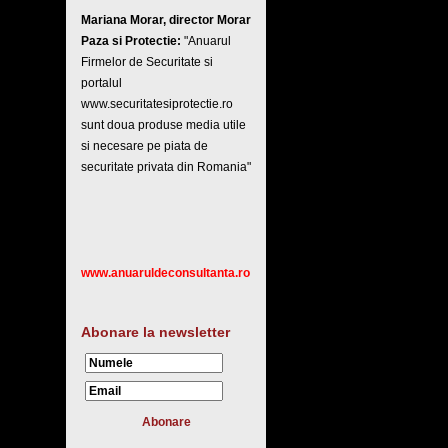
Mariana Morar, director Morar
Paza si Protectie:
"Anuarul
Firmelor de Securitate si
portalul
www.securitatesiprotectie.ro
sunt doua produse media utile
si necesare pe piata de
securitate privata din Romania"
www.anuaruldeconsultanta.ro
Abonare la newsletter