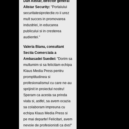
Dan Alistar, director general
Alistar Security:
“Portalului
securitatesiprotectie.ro ii urez
mult succes in promovarea
industriei, in educarea
publicului si in cresterea
audientei.”
Valeria Bianu, consultant
Sectia Comerciala a
Ambasadei Suediei:
"Dorim sa
multumim si sa felicitam echipa
Klaus Media Press pentru
promptitudinea si
profesionalismul cu care ne-au
sprijinit in proiectul nostru!
Speram ca acesta sa prinda
viata si, astfel, sa avem ocazia
sa colaboram impreuna cu
echipa Klaus Media Press si
pe mai departe! Felicitari, avem
nevoie de profesionisti ca dvs!"