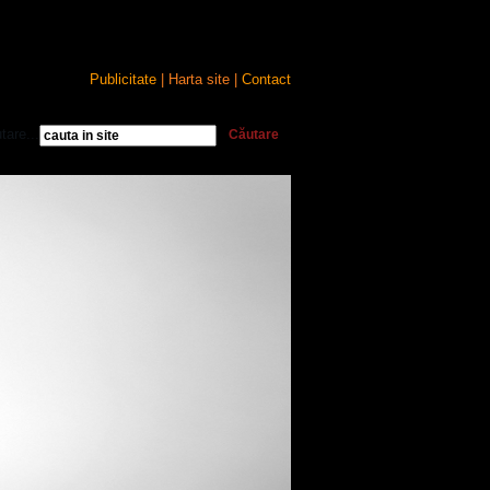
Publicitate
| Harta site |
Contact
tare...