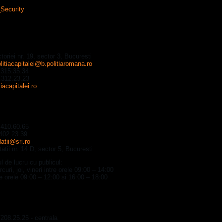
a Generala de Politie a Municipiului Bucuresti
toriei nr. 19, sector 3, Bucuresti
litiacapitalei@b.politiaromana.ro
.315.35.34
.312.23.23
iacapitalei.ro
ul Roman de Informatii - SRI
.410.60.65
402.23.39
latii@sri.ro
tatii nr. 14 D, sector 5, Bucuresti
 de lucru cu publicul:
rcuri, joi, vineri intre orele 09:00 – 14:00
re orele 09:00 – 12:00 si 16:00 – 18:00
oratul General al Politiei Romane
/208.25.25 - centrala