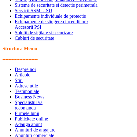
Sisteme de securitate si detectie perimetrala
Servicii SSM si SU
Echipamente individuale de protectie
Echipamente de stingerea incendiilor /
Accesorii PSI
Solutii de sigilare si securizare
Cabluri de securitate
Structura Meniu
-----------------------
Despre noi
Articole
Stiri
Adrese utile
Testimoniale
Business News
Specialistul va
recomanda
Firmele lunii
Publicitate online
Adauga anunt
Anunturi de angajare
Anunturi comerciale